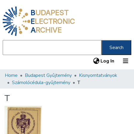
B
UDAPEST
E
LECTRONIC
A
RCHIVE
Search
(current
Log In
Home
Budapest Gyűjtemény
Kisnyomtatványok
Communities & Collections
Számolócédula-gyűjtemény
T
All of DSpace
T
Statistics
About us