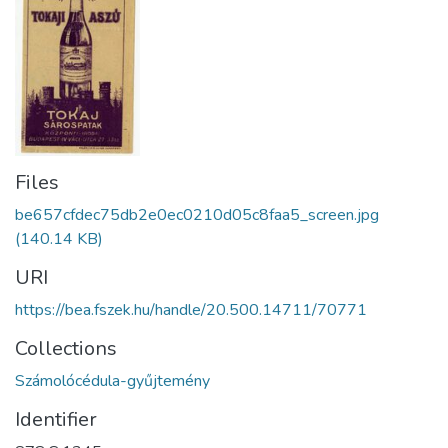
Files
be657cfdec75db2e0ec0210d05c8faa5_screen.jpg
(140.14 KB)
URI
https://bea.fszek.hu/handle/20.500.14711/70771
Collections
Számolócédula-gyűjtemény
Identifier