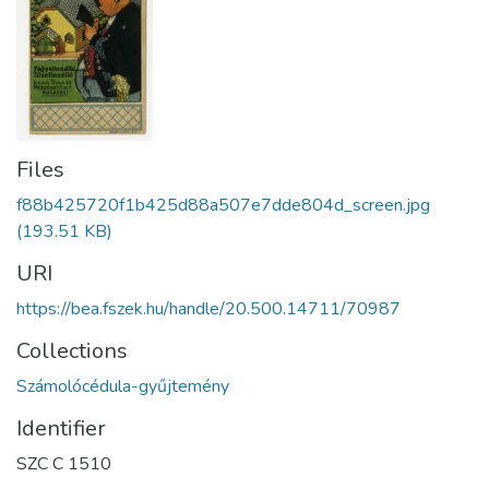
Files
f88b425720f1b425d88a507e7dde804d_screen.jpg
(193.51 KB)
URI
https://bea.fszek.hu/handle/20.500.14711/70987
Collections
Számolócédula-gyűjtemény
Identifier
SZC C 1510