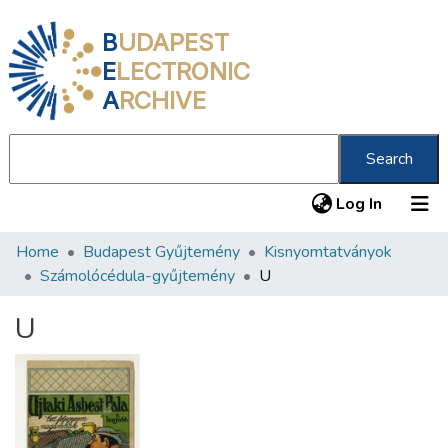
B
UDAPEST
E
LECTRONIC
A
RCHIVE
Search
(current
Log In
Home
Budapest Gyűjtemény
Kisnyomtatványok
Communities & Collections
Számolócédula-gyűjtemény
U
All of DSpace
U
Statistics
About us