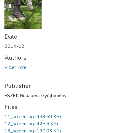
Date
2014-12
Authors
Vizler Imre
Publisher
FSZEK Budapest Gyűjtemény
Files
11_screen.jpg
(449.58 KB)
12_screen.jpg
(425.9 KB)
13_screen.jpg
(190.03 KB)