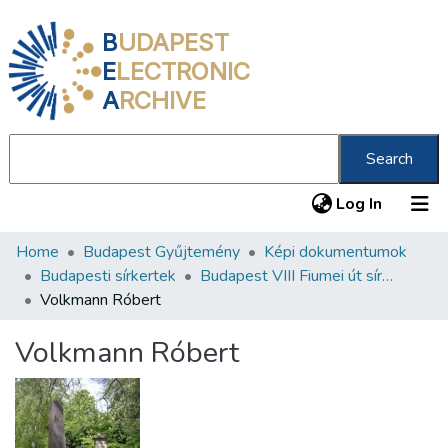
B
UDAPEST
E
LECTRONIC
A
RCHIVE
Search
(current
Log In
Home
Budapest Gyűjtemény
Képi dokumentumok
Communities & Collections
Budapesti sírkertek
Budapest VIII Fiumei út sírkert 2. rész
All of DSpace
Volkmann Róbert
Statistics
Volkmann Róbert
About us