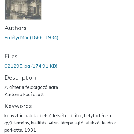
Authors
Erdélyi Mór (1866-1934)
Files
021295.jpg
(174.91 KB)
Description
A címet a feldolgozó adta
Kartonra kasírozott
Keywords
könyvtár
,
palota
,
belső felvétel
,
bútor
,
helytörténeti
gyűjtemény
,
kiállítás
,
vitrin
,
lámpa
,
ajtó
,
stukkó
,
falidísz
,
parketta
,
1931