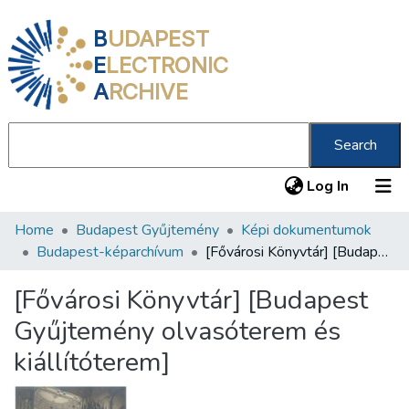
B
UDAPEST
E
LECTRONIC
A
RCHIVE
Search
(current
Log In
Home
Budapest Gyűjtemény
Képi dokumentumok
Communities & Collections
Budapest-képarchívum
[Fővárosi Könyvtár] [Budapest Gyűjtemény olvasóterem és kiállítóterem]
All of DSpace
[Fővárosi Könyvtár] [Budapest
Statistics
Gyűjtemény olvasóterem és
About us
kiállítóterem]