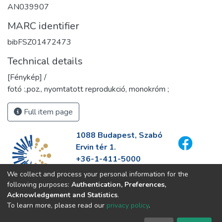
AN039907
MARC identifier
bibFSZ01472473
Technical details
[Fénykép] /
fotó :,poz., nyomtatott reprodukció, monokróm ;
Full item page
1088 Budapest, Szabó
Ervin tér 1.
+36-1-411-5000
info@fszek.hu
We collect and process your personal information for the
https://fszek.hu
following purposes:
Authentication, Preferences,
Acknowledgement and Statistics
.
To learn more, please read our
privacy policy
.