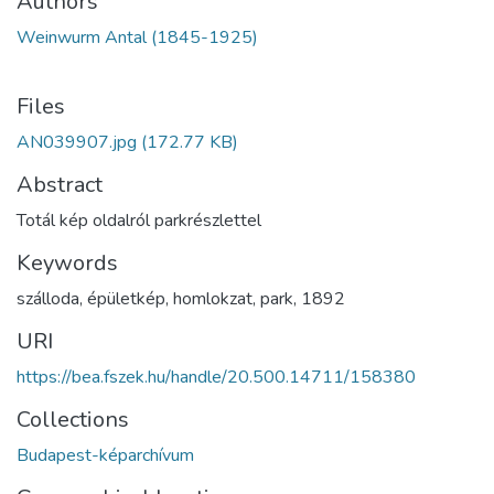
Authors
Weinwurm Antal (1845-1925)
Files
AN039907.jpg
(172.77 KB)
Abstract
Totál kép oldalról parkrészlettel
Keywords
szálloda
,
épületkép
,
homlokzat
,
park
,
1892
URI
https://bea.fszek.hu/handle/20.500.14711/158380
Collections
Budapest-képarchívum