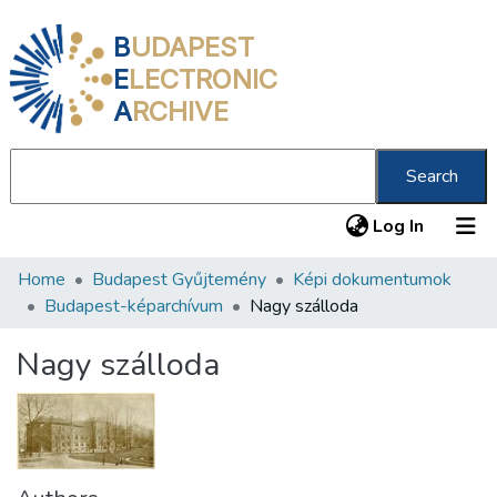
B
UDAPEST
E
LECTRONIC
A
RCHIVE
Search
(current
Log In
Home
Budapest Gyűjtemény
Képi dokumentumok
Communities & Collections
Budapest-képarchívum
Nagy szálloda
All of DSpace
Nagy szálloda
Statistics
About us