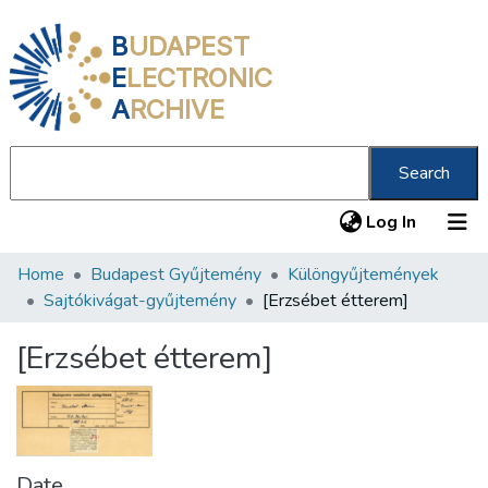
B
UDAPEST
E
LECTRONIC
A
RCHIVE
Search
(current
Log In
Home
Budapest Gyűjtemény
Különgyűjtemények
Communities & Collections
Sajtókivágat-gyűjtemény
[Erzsébet étterem]
All of DSpace
[Erzsébet étterem]
Statistics
About us
Date