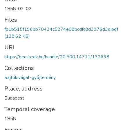
1958-03-02
Files
fb1b515f196bb70434c5274e08bcdfc8d3976d3d.pdf
(138.62 KB)
URI
https://bea.fszek.hu/handle/20.500.14711/132698
Collections
Sajtókivágat-gyűjtemény
Place, address
Budapest
Temporal coverage
1958
Format