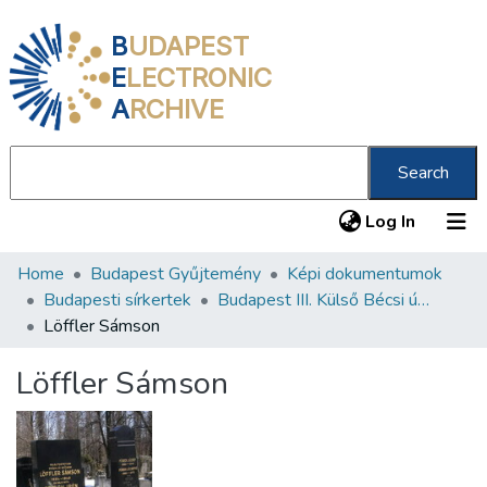
B
UDAPEST
E
LECTRONIC
A
RCHIVE
Search
(current
Log In
Home
Budapest Gyűjtemény
Képi dokumentumok
Communities & Collections
Budapesti sírkertek
Budapest III. Külső Bécsi út 373 Neológ zsidó temető
All of DSpace
Löffler Sámson
Statistics
Löffler Sámson
About us