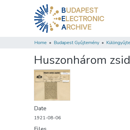
B
UDAPEST
E
LECTRONIC
A
RCHIVE
Home
Budapest Gyűjtemény
Különgyűjt
Huszonhárom zsidó
Date
1921-08-06
Files