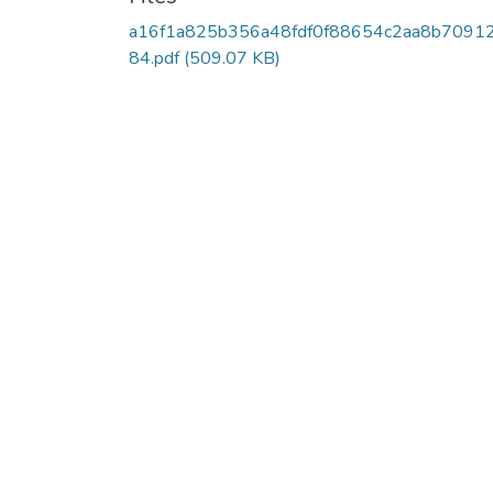
a16f1a825b356a48fdf0f88654c2aa8b7091
84.pdf
(509.07 KB)