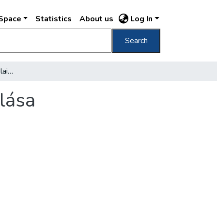
DSpace
Statistics
About us
Log In
Search
Huszonhárom zsidó iskolaigazgató degradálása
lása