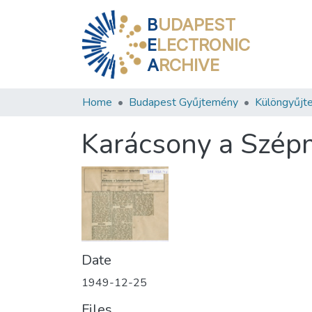
B
UDAPEST
E
LECTRONIC
A
RCHIVE
Home
Budapest Gyűjtemény
Különgyűjt
Karácsony a Szé
Date
1949-12-25
Files