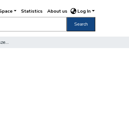
DSpace
Statistics
About us
Log In
Search
Karácsony a Szépművészeti Múzeumban