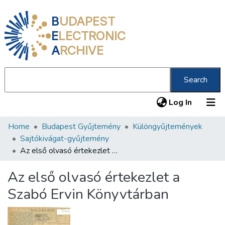
B
UDAPEST
E
LECTRONIC
A
RCHIVE
Search
(current
Log In
Home
Budapest Gyűjtemény
Különgyűjtemények
Communities & Collections
Sajtókivágat-gyűjtemény
All of DSpace
Az első olvasó értekezlet a Szabó Ervin Könyvtárban
Statistics
Az első olvasó értekezlet a
About us
Szabó Ervin Könyvtárban