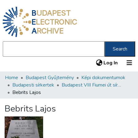
B
UDAPEST
E
LECTRONIC
A
RCHIVE
Search
(current
Log In
Home
Budapest Gyűjtemény
Képi dokumentumok
Communities & Collections
Budapesti sírkertek
Budapest VIII Fiumei út sírkert 4. rész
All of DSpace
Bebrits Lajos
Statistics
Bebrits Lajos
About us