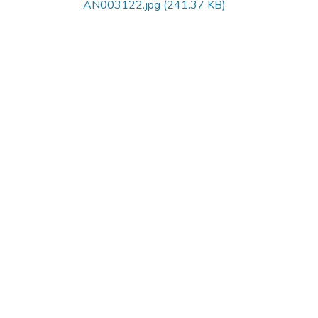
AN003122.jpg
(241.37 KB)