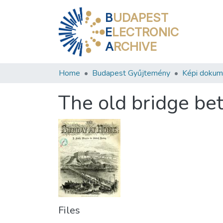
B
UDAPEST
E
LECTRONIC
A
RCHIVE
Home
Budapest Gyűjtemény
Képi doku
The old bridge b
Files