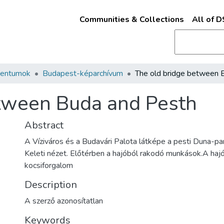
Communities & Collections
All of 
mentumok
Budapest-képarchívum
etween Buda and Pesth
Abstract
A Víziváros és a Budavári Palota látképe a pesti Duna-part
Keleti nézet. Előtérben a hajóból rakodó munkások.A haj
kocsiforgalom
Description
A szerző azonosítatlan
Keywords