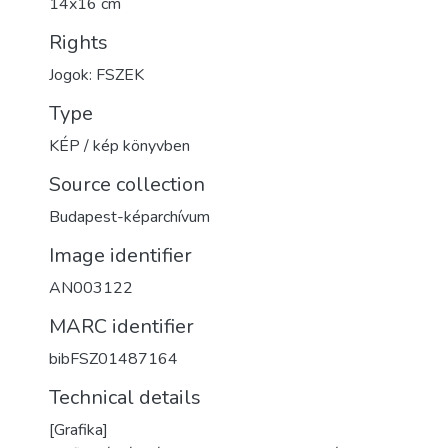
14x16 cm
Rights
Jogok: FSZEK
Type
KÉP / kép könyvben
Source collection
Budapest-képarchívum
Image identifier
AN003122
MARC identifier
bibFSZ01487164
Technical details
[Grafika]