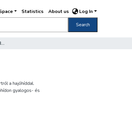
DSpace
Statistics
About us
Log In
Search
The old bridge between Buda and Pesth
ról a hajóhíddal.
óhídon gyalogos- és