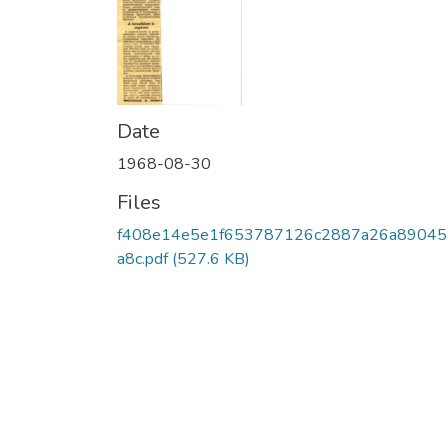
Date
1968-08-30
Files
f408e14e5e1f653787126c2887a26a89045
a8c.pdf
(527.6 KB)