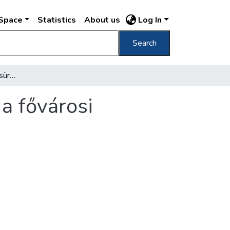
DSpace
Statistics
About us
Log In
Search
A végrehajtó bizottság sürgős intézkedései a fővárosi nevelőotthonok fejlesztése érdekében
a fővárosi