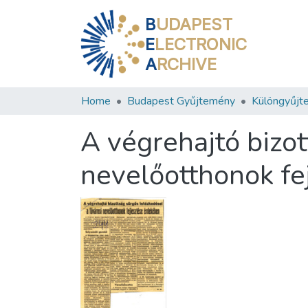
B
UDAPEST
E
LECTRONIC
A
RCHIVE
Home
Budapest Gyűjtemény
Különgyűjt
A végrehajtó bizot
nevelőotthonok fe