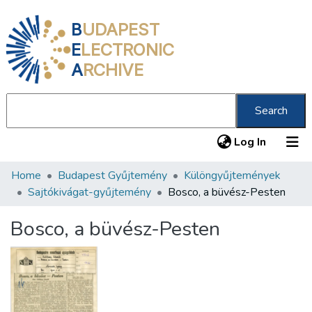
B
UDAPEST
E
LECTRONIC
A
RCHIVE
Search
(current
Log In
Home
Budapest Gyűjtemény
Különgyűjtemények
Communities & Collections
Sajtókivágat-gyűjtemény
Bosco, a büvész-Pesten
All of DSpace
Bosco, a büvész-Pesten
Statistics
About us