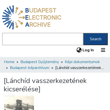
B
UDAPEST
E
LECTRONIC
A
RCHIVE
Search
(current
Log In
Home
Budapest Gyűjtemény
Képi dokumentumok
Communities & Collections
Budapest-képarchívum
[Lánchíd vasszerkezetének kicserélése]
All of DSpace
[Lánchíd vasszerkezetének
Statistics
kicserélése]
About us