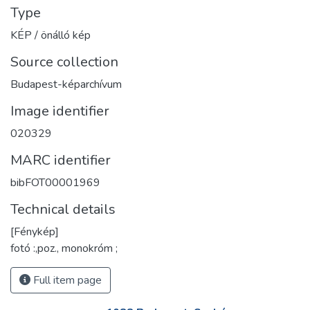
Type
KÉP / önálló kép
Source collection
Budapest-képarchívum
Image identifier
020329
MARC identifier
bibFOT00001969
Technical details
[Fénykép]
fotó :,poz., monokróm ;
Full item page