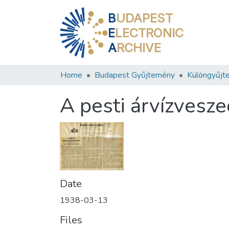
B
UDAPEST
E
LECTRONIC
A
RCHIVE
Home
Budapest Gyűjtemény
Különgyűjt
A pesti árvízvesz
Date
1938-03-13
Files