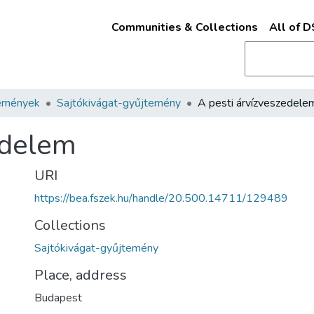
Communities & Collections
All of 
emények
Sajtókivágat-gyűjtemény
A pesti árvízveszedele
edelem
URI
https://bea.fszek.hu/handle/20.500.14711/129489
Collections
Sajtókivágat-gyűjtemény
Place, address
Budapest