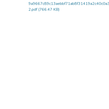
9a9667c89c13aebbf71ab8f31419a2c40c0a
2.pdf
(766.47 KB)