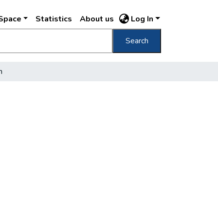
DSpace
Statistics
About us
Log In
Search
m