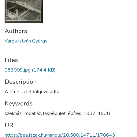
Authors
Varga István György
Files
083009.jpg
(174.4 KB)
Description
A címet a feldolgozó adta
Keywords
székház
,
irodaház
,
lakóépület
,
építés
,
1937
,
1938
URI
https://bea.fszek.hu/handle/20.500.14711/170643