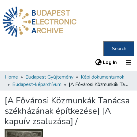
B
UDAPEST
E
LECTRONIC
A
RCHIVE
Search
(current
Log In
Home
Budapest Gyűjtemény
Képi dokumentumok
Communities & Collections
Budapest-képarchívum
[A Fővárosi Közmunkák Tanácsa székházának építkezése] [A kapuív zsaluzása] /
All of DSpace
[A Fővárosi Közmunkák Tanácsa
Statistics
székházának építkezése] [A
About us
kapuív zsaluzása] /