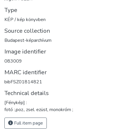
Type
KÉP / kép könyvben
Source collection
Budapest-képarchívum
Image identifier
083009
MARC identifier
bibFSZ01814821
Technical details
[Fénykép] :
fotó :,poz., zsel. ezüst, monokróm ;
Full item page