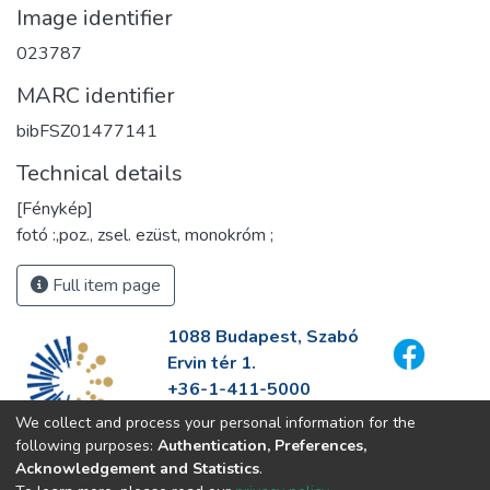
Image identifier
023787
MARC identifier
bibFSZ01477141
Technical details
[Fénykép]
fotó :,poz., zsel. ezüst, monokróm ;
Full item page
1088 Budapest, Szabó
Ervin tér 1.
+36-1-411-5000
info@fszek.hu
We collect and process your personal information for the
https://fszek.hu
following purposes:
Authentication, Preferences,
Acknowledgement and Statistics
.