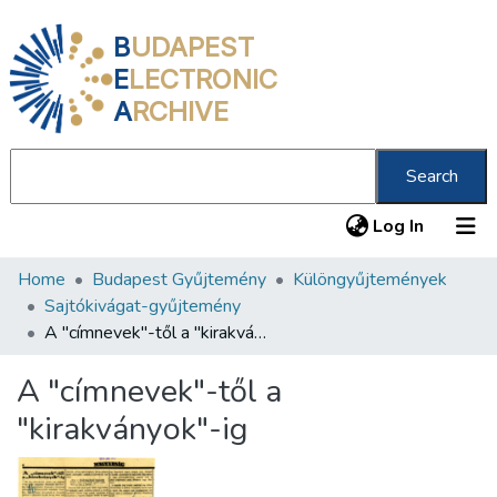
B
UDAPEST
E
LECTRONIC
A
RCHIVE
Search
(current
Log In
Home
Budapest Gyűjtemény
Különgyűjtemények
Communities & Collections
Sajtókivágat-gyűjtemény
All of DSpace
A "címnevek"-től a "kirakványok"-ig
Statistics
A "címnevek"-től a
About us
"kirakványok"-ig