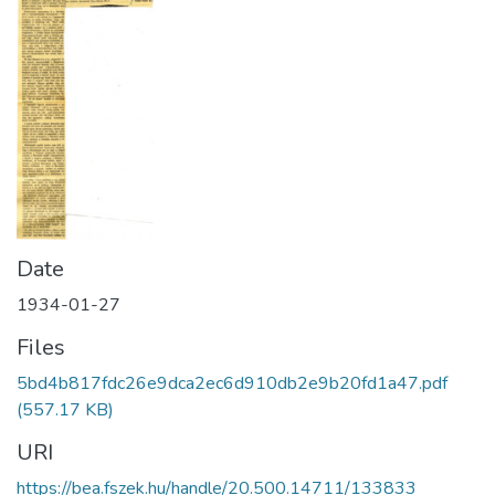
Date
1934-01-27
Files
5bd4b817fdc26e9dca2ec6d910db2e9b20fd1a47.pdf
(557.17 KB)
URI
https://bea.fszek.hu/handle/20.500.14711/133833