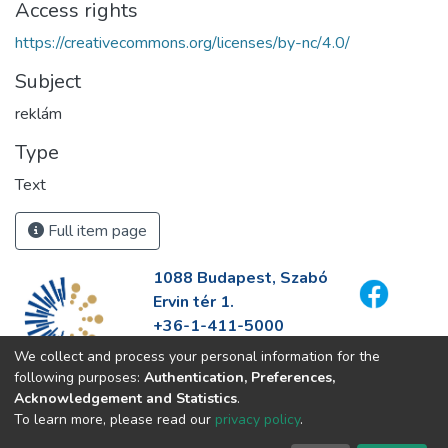
Access rights
https://creativecommons.org/licenses/by-nc/4.0/
Subject
reklám
Type
Text
Full item page
1088 Budapest, Szabó
Ervin tér 1.
+36-1-411-5000
info@fszek.hu
We collect and process your personal information for the
https://fszek.hu
following purposes:
Authentication, Preferences,
Acknowledgement and Statistics
.
To learn more, please read our
privacy policy
.