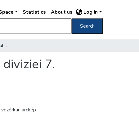
DSpace
Statistics
About us
Log In
Search
Lt. colonel Stănescu I. șeful de stat major al diviziei 7.
diviziei 7.
,
vezérkar
,
arckép