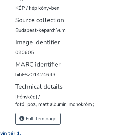
KÉP / kép könyvben
Source collection
Budapest-képarchívum
Image identifier
080605
MARC identifier
bibFSZ01424643
Technical details
[Fénykép] /
fotó :,poz., matt albumin, monokróm ;
Full item page
in tér 1.