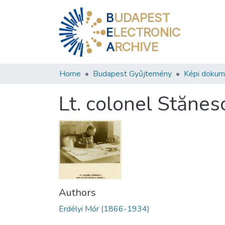
B
UDAPEST
E
LECTRONIC
A
RCHIVE
Home
Budapest Gyűjtemény
Képi doku
Lt. colonel Stănescu
Authors
Erdélyi Mór (1866-1934)