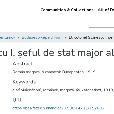
Communities & Collections
All of 
mentumok
Budapest-képarchívum
 I. șeful de stat major al 
Abstract
Román megszálló csapatok Budapesten, 1919.
Keywords
első világháború
,
románok
,
megszállás
,
katonatiszt
,
1919
URI
https://bea.fszek.hu/handle/20.500.14711/152682