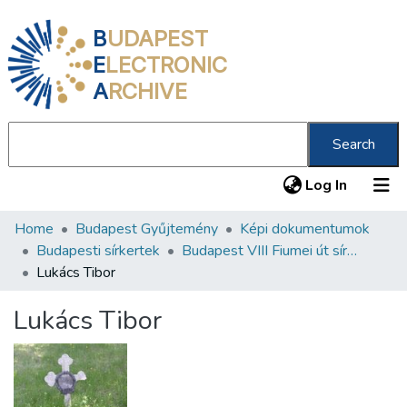
B
UDAPEST
E
LECTRONIC
A
RCHIVE
Search
(current
Log In
Home
Budapest Gyűjtemény
Képi dokumentumok
Communities & Collections
Budapesti sírkertek
Budapest VIII Fiumei út sírkert 1. rész
All of DSpace
Lukács Tibor
Statistics
Lukács Tibor
About us