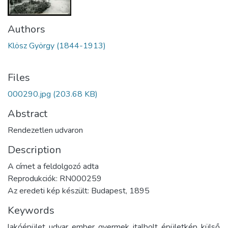
Authors
Klösz György (1844-1913)
Files
000290.jpg
(203.68 KB)
Abstract
Rendezetlen udvaron
Description
A címet a feldolgozó adta
Reprodukciók: RN000259
Az eredeti kép készült: Budapest, 1895
Keywords
lakóépület
,
udvar
,
ember
,
gyermek
,
italbolt
,
épületkép
,
külső