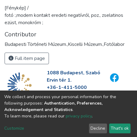
[Fénykép] /
fotó :,modern kontakt eredeti negatívról, poz., zselatinos
ezüst, monokróm ;
Contributor
Budapesti Történeti Múzeum.,Kiscelli Múzeum.,Fotólabor
Full item page
1088 Budapest, Szabó
Ervin tér 1.
+36-1-411-5000
info@fszek.hu
We collect and process your personal information for the
https://fszek.hu
following purposes:
Authentication, Preferences,
Acknowledgement and Statistics
.
To learn more, please read our
privacy policy
.
Customize
Decline
That's ok