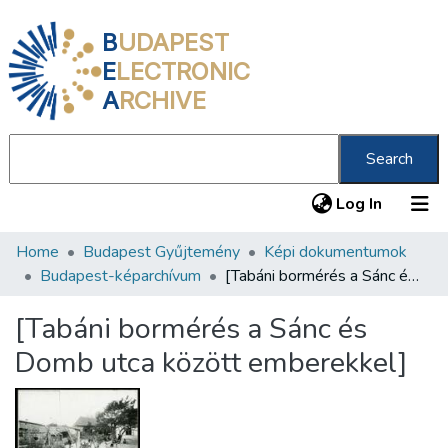
B
UDAPEST
E
LECTRONIC
A
RCHIVE
Search
(current
Log In
Home
Budapest Gyűjtemény
Képi dokumentumok
Communities & Collections
Budapest-képarchívum
[Tabáni bormérés a Sánc és Domb utca között emberekkel]
All of DSpace
[Tabáni bormérés a Sánc és
Statistics
Domb utca között emberekkel]
About us