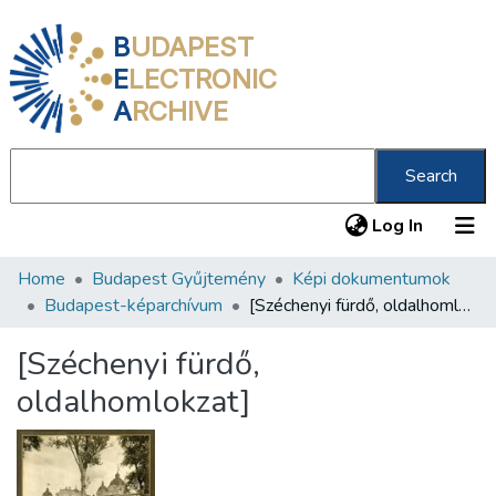
B
UDAPEST
E
LECTRONIC
A
RCHIVE
Search
(current
Log In
Home
Budapest Gyűjtemény
Képi dokumentumok
Communities & Collections
Budapest-képarchívum
[Széchenyi fürdő, oldalhomlokzat]
All of DSpace
[Széchenyi fürdő,
Statistics
oldalhomlokzat]
About us