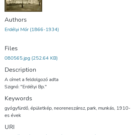
Authors
Erdélyi Mór (1866-1934)
Files
080565.jpg
(252.64 KB)
Description
A címet a feldolgozó adta
Szignó: "Erdélyi Bp."
Keywords
gyógyfürdő
,
épületkép
,
neoreneszánsz
,
park
,
munkás
,
1910-
es évek
URI