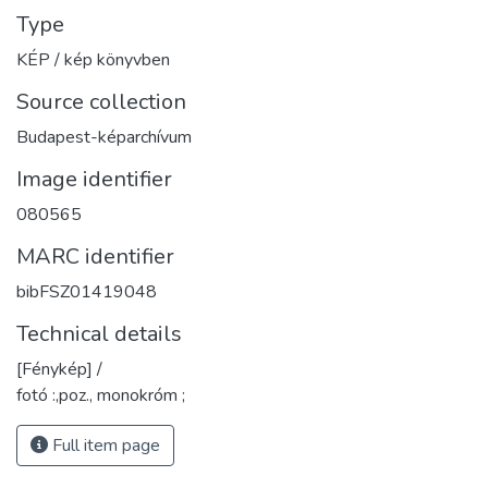
Type
KÉP / kép könyvben
Source collection
Budapest-képarchívum
Image identifier
080565
MARC identifier
bibFSZ01419048
Technical details
[Fénykép] /
fotó :,poz., monokróm ;
Full item page