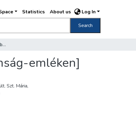
DSpace
Statistics
About us
Log In
Search
[Ungleich Fülöp szobrai a budai Szentháromság-emléken]
omság-emléken]
. Szt. Mária,
i