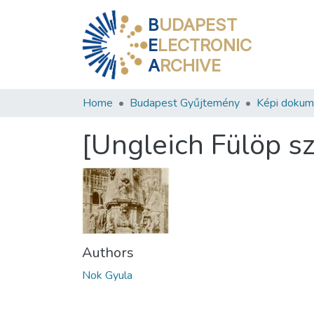
B
UDAPEST
E
LECTRONIC
A
RCHIVE
Home
Budapest Gyűjtemény
Képi doku
[Ungleich Fülöp s
Authors
Nok Gyula