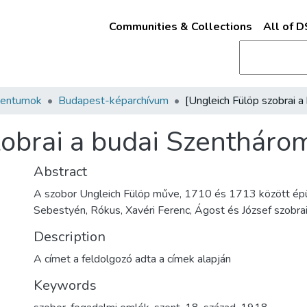
Communities & Collections
All of 
mentumok
Budapest-képarchívum
zobrai a budai Szenthár
Abstract
A szobor Ungleich Fülöp műve, 1710 és 1713 között épült
Sebestyén, Rókus, Xavéri Ferenc, Ágost és József szobra
Description
A címet a feldolgozó adta a címek alapján
Keywords