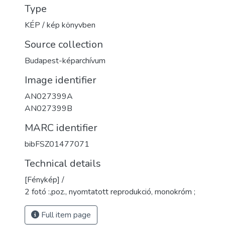
Type
KÉP / kép könyvben
Source collection
Budapest-képarchívum
Image identifier
AN027399A
AN027399B
MARC identifier
bibFSZ01477071
Technical details
[Fénykép] /
2 fotó :,poz., nyomtatott reprodukció, monokróm ;
Full item page