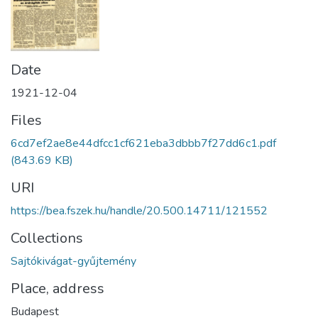
Date
1921-12-04
Files
6cd7ef2ae8e44dfcc1cf621eba3dbbb7f27dd6c1.pdf
(843.69 KB)
URI
https://bea.fszek.hu/handle/20.500.14711/121552
Collections
Sajtókivágat-gyűjtemény
Place, address
Budapest