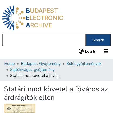
B
UDAPEST
E
LECTRONIC
A
RCHIVE
Search
(current
Log In
Home
Budapest Gyűjtemény
Különgyűjtemények
Communities & Collections
Sajtókivágat-gyűjtemény
All of DSpace
Statáriumot követel a főváros az árdrágítók ellen
Statistics
Statáriumot követel a főváros az
About us
árdrágítók ellen