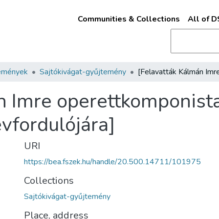
Communities & Collections
All of 
emények
Sajtókivágat-gyűjtemény
n Imre operettkomponista
vfordulójára]
URI
https://bea.fszek.hu/handle/20.500.14711/101975
Collections
Sajtókivágat-gyűjtemény
Place, address