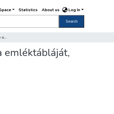
DSpace
Statistics
About us
Log In
Search
[Felavatták Kálmán Imre operettkomponista emléktábláját, születésének 85. évfordulójára]
 emléktábláját,