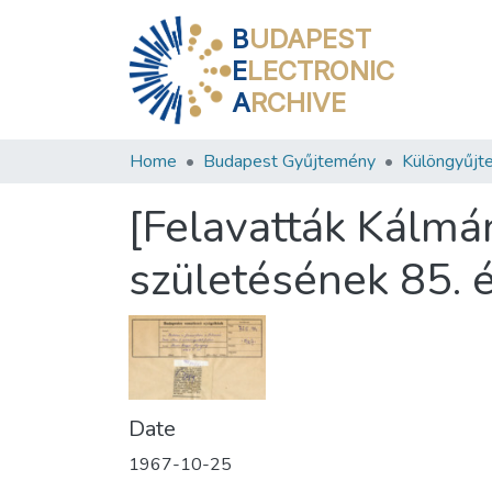
B
UDAPEST
E
LECTRONIC
A
RCHIVE
Home
Budapest Gyűjtemény
Különgyűjt
[Felavatták Kálmá
születésének 85. é
Date
1967-10-25