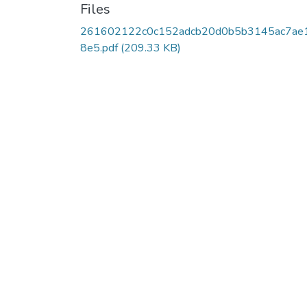
Files
261602122c0c152adcb20d0b5b3145ac7ae
8e5.pdf
(209.33 KB)