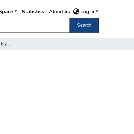
DSpace
Statistics
About us
Log In
Search
Kinevezések : termelési biztosokká