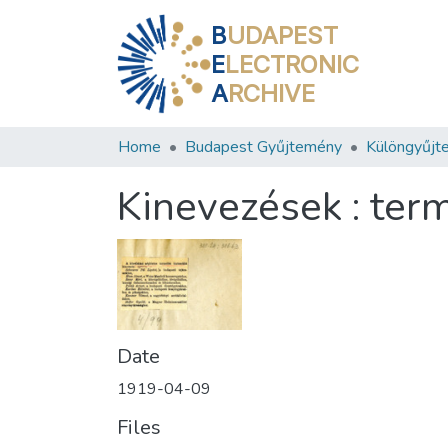
B
UDAPEST
E
LECTRONIC
A
RCHIVE
Home
Budapest Gyűjtemény
Különgyűjt
Kinevezések : term
Date
1919-04-09
Files