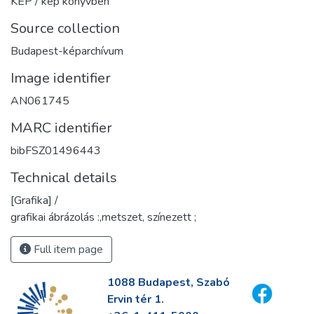
KÉP / kép könyvben
Source collection
Budapest-képarchívum
Image identifier
AN061745
MARC identifier
bibFSZ01496443
Technical details
[Grafika] /
grafikai ábrázolás :,metszet, színezett ;
Full item page
1088 Budapest, Szabó
Ervin tér 1.