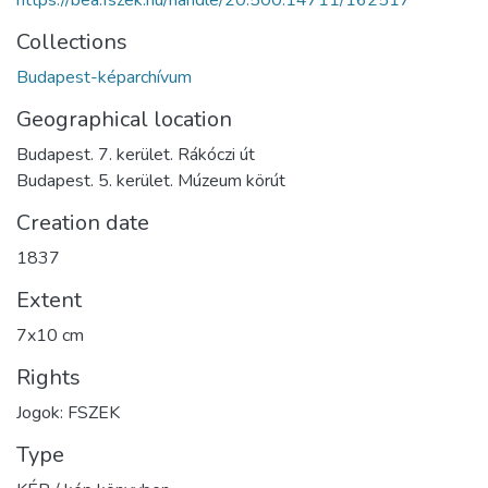
https://bea.fszek.hu/handle/20.500.14711/162517
Collections
Budapest-képarchívum
Geographical location
Budapest. 7. kerület. Rákóczi út
Budapest. 5. kerület. Múzeum körút
Creation date
1837
Extent
7x10 cm
Rights
Jogok: FSZEK
Type