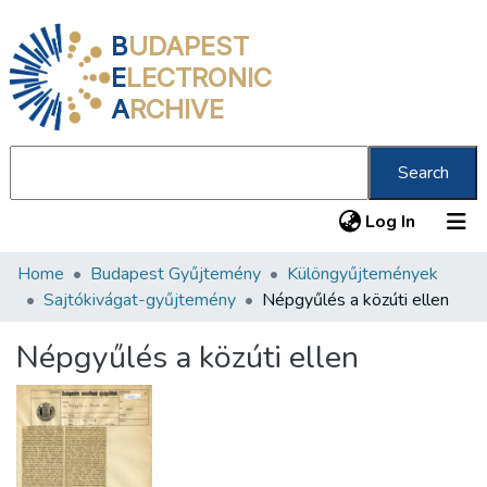
B
UDAPEST
E
LECTRONIC
A
RCHIVE
Search
(current
Log In
Home
Budapest Gyűjtemény
Különgyűjtemények
Communities & Collections
Sajtókivágat-gyűjtemény
Népgyűlés a közúti ellen
All of DSpace
Népgyűlés a közúti ellen
Statistics
About us