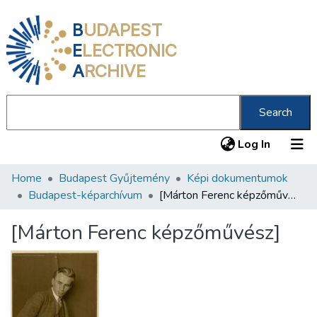
B
UDAPEST
E
LECTRONIC
A
RCHIVE
Search
(current
Log In
Home
Budapest Gyűjtemény
Képi dokumentumok
Communities & Collections
Budapest-képarchívum
[Márton Ferenc képzőművész]
All of DSpace
[Márton Ferenc képzőművész]
Statistics
About us