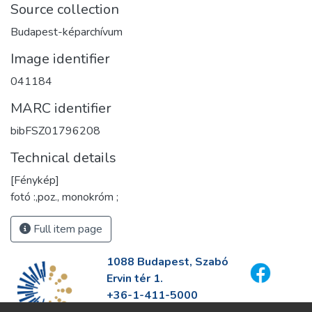
Source collection
Budapest-képarchívum
Image identifier
041184
MARC identifier
bibFSZ01796208
Technical details
[Fénykép]
fotó :,poz., monokróm ;
Full item page
1088 Budapest, Szabó
Ervin tér 1.
+36-1-411-5000