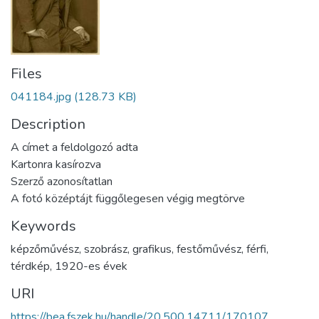
Files
041184.jpg
(128.73 KB)
Description
A címet a feldolgozó adta
Kartonra kasírozva
Szerző azonosítatlan
A fotó középtájt függőlegesen végig megtörve
Keywords
képzőművész
,
szobrász
,
grafikus
,
festőművész
,
férfi
,
térdkép
,
1920-es évek
URI
https://bea.fszek.hu/handle/20.500.14711/170107