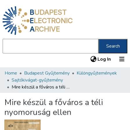
B
UDAPEST
E
LECTRONIC
A
RCHIVE
Search
(current
Log In
Home
Budapest Gyűjtemény
Különgyűjtemények
Communities & Collections
Sajtókivágat-gyűjtemény
All of DSpace
Mire készül a főváros a téli nyomoruság ellen
Statistics
Mire készül a főváros a téli
About us
nyomoruság ellen