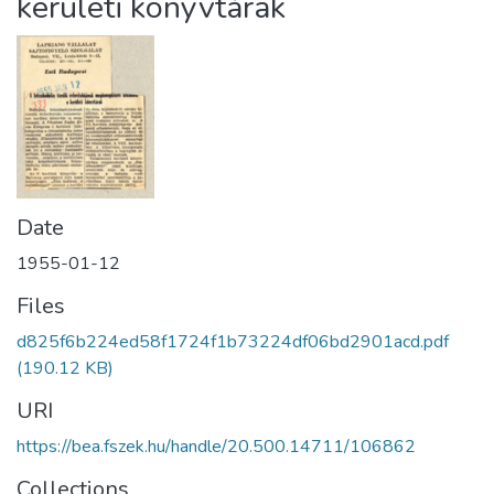
kerületi könyvtárak
Date
1955-01-12
Files
d825f6b224ed58f1724f1b73224df06bd2901acd.pdf
(190.12 KB)
URI
https://bea.fszek.hu/handle/20.500.14711/106862
Collections