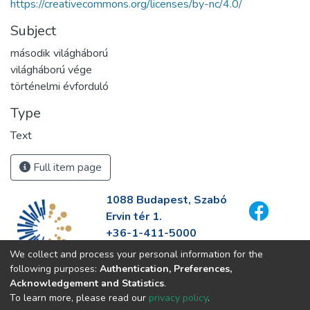
https://creativecommons.org/licenses/by-nc/4.0/
Subject
második világháború
világháború vége
történelmi évforduló
Type
Text
Full item page
1088 Budapest, Szabó
Ervin tér 1.
+36-1-411-5000
info@fszek.hu
We collect and process your personal information for the
https://fszek.hu
following purposes:
Authentication, Preferences,
Acknowledgement and Statistics
.
To learn more, please read our
privacy policy
.