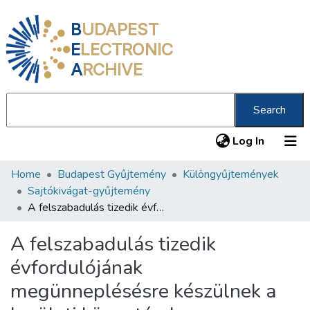
B
UDAPEST
E
LECTRONIC
A
RCHIVE
Search
(current
Log In
Home
Budapest Gyűjtemény
Különgyűjtemények
Communities & Collections
Sajtókivágat-gyűjtemény
All of DSpace
A felszabadulás tizedik évfordulójának megünneplésésre készülnek a kerületi könyvtárak
Statistics
A felszabadulás tizedik
About us
évfordulójának
megünneplésésre készülnek a