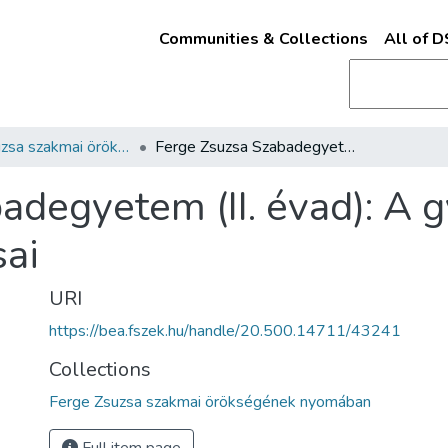
Communities & Collections
All of 
Ferge Zsuzsa szakmai örökségének nyomában
Ferge Zsuzsa Szabadegyetem (II. évad): A gyermekvédelem kérdései és kihívásai
adegyetem (II. évad): A
sai
URI
https://bea.fszek.hu/handle/20.500.14711/43241
Collections
Ferge Zsuzsa szakmai örökségének nyomában