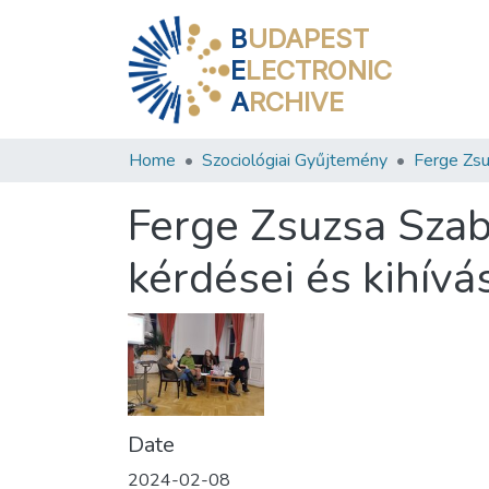
B
UDAPEST
E
LECTRONIC
A
RCHIVE
Home
Szociológiai Gyűjtemény
Ferge Zsuzsa Szab
kérdései és kihívá
Date
2024-02-08