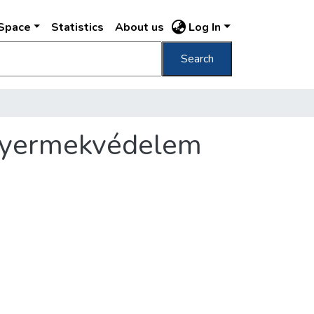
DSpace
Statistics
About us
Log In
Search
 gyermekvédelem