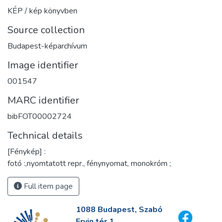
KÉP / kép könyvben
Source collection
Budapest-képarchívum
Image identifier
001547
MARC identifier
bibFOT00002724
Technical details
[Fénykép] :
fotó :,nyomtatott repr., fénynyomat, monokróm ;
Full item page
1088 Budapest, Szabó
Ervin tér 1.