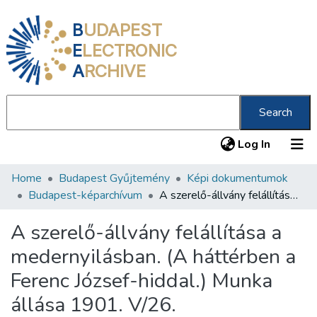
B
UDAPEST
E
LECTRONIC
A
RCHIVE
Search
(current
Log In
Home
Budapest Gyűjtemény
Képi dokumentumok
Communities & Collections
Budapest-képarchívum
A szerelő-állvány felállítása a medernyilásban. (A háttérben a Ferenc József-hiddal.) Munka állása 1901. V/26.
All of DSpace
A szerelő-állvány felállítása a
Statistics
medernyilásban. (A háttérben a
About us
Ferenc József-hiddal.) Munka
állása 1901. V/26.