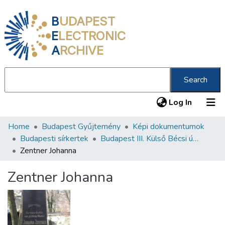
B
UDAPEST
E
LECTRONIC
A
RCHIVE
Search
(current
Log In
Home
Budapest Gyűjtemény
Képi dokumentumok
Communities & Collections
Budapesti sírkertek
Budapest III. Külső Bécsi út 373 Neológ zsidó temető
All of DSpace
Zentner Johanna
Statistics
Zentner Johanna
About us