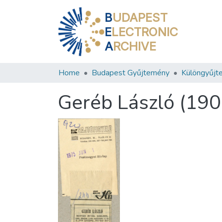
B
UDAPEST
E
LECTRONIC
A
RCHIVE
Home
Budapest Gyűjtemény
Különgyűjt
Geréb László (190