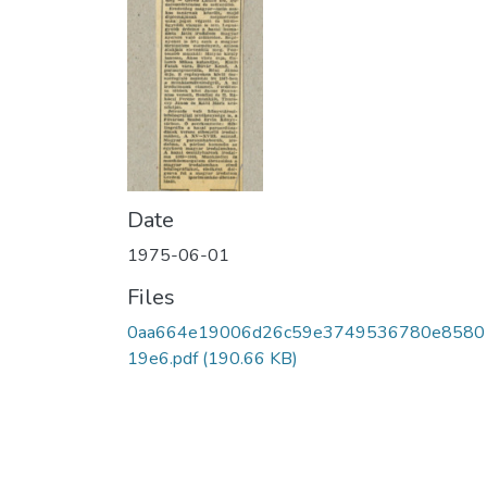
Date
1975-06-01
Files
0aa664e19006d26c59e3749536780e8580
19e6.pdf
(190.66 KB)