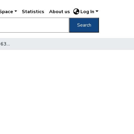
DSpace
Statistics
About us
Log In
Search
Geréb László (1905-1963) író, könyvtáros