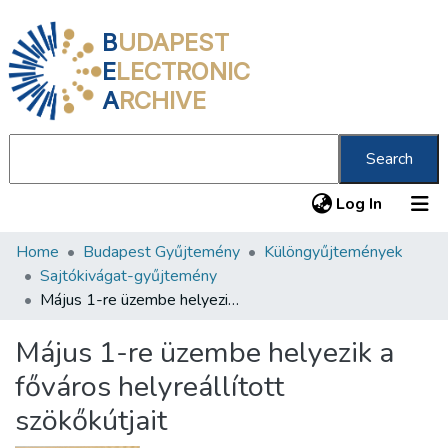
B
UDAPEST
E
LECTRONIC
A
RCHIVE
Search
(current
Log In
Home
Budapest Gyűjtemény
Különgyűjtemények
Communities & Collections
Sajtókivágat-gyűjtemény
All of DSpace
Május 1-re üzembe helyezik a főváros helyreállított szökőkútjait
Statistics
Május 1-re üzembe helyezik a
About us
főváros helyreállított
szökőkútjait