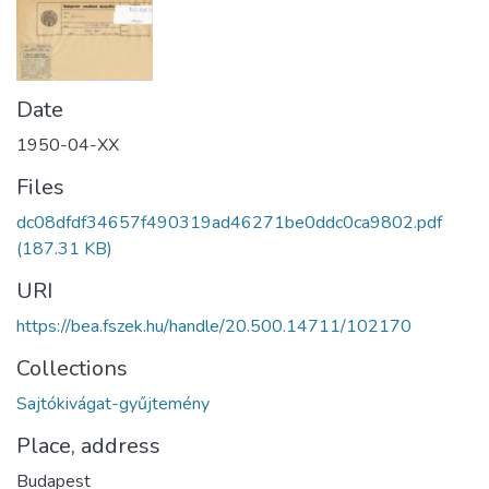
Date
1950-04-XX
Files
dc08dfdf34657f490319ad46271be0ddc0ca9802.pdf
(187.31 KB)
URI
https://bea.fszek.hu/handle/20.500.14711/102170
Collections
Sajtókivágat-gyűjtemény
Place, address
Budapest