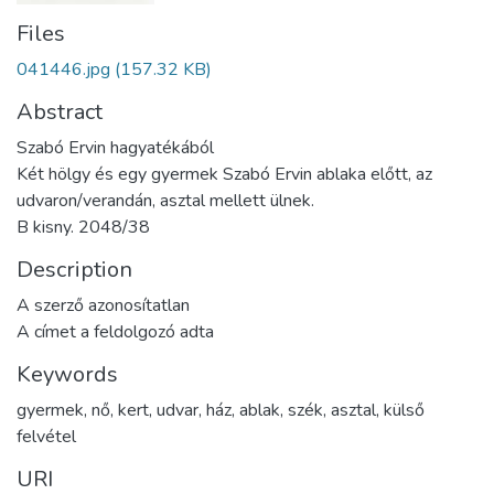
Files
041446.jpg
(157.32 KB)
Abstract
Szabó Ervin hagyatékából
Két hölgy és egy gyermek Szabó Ervin ablaka előtt, az
udvaron/verandán, asztal mellett ülnek.
B kisny. 2048/38
Description
A szerző azonosítatlan
A címet a feldolgozó adta
Keywords
gyermek
,
nő
,
kert
,
udvar
,
ház
,
ablak
,
szék
,
asztal
,
külső
felvétel
URI