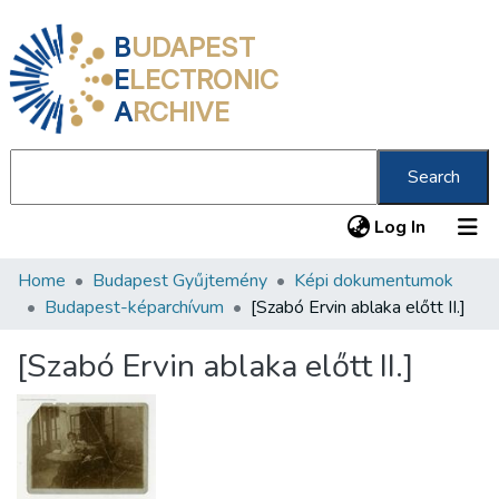
B
UDAPEST
E
LECTRONIC
A
RCHIVE
Search
(current
Log In
Home
Budapest Gyűjtemény
Képi dokumentumok
Communities & Collections
Budapest-képarchívum
[Szabó Ervin ablaka előtt II.]
All of DSpace
[Szabó Ervin ablaka előtt II.]
Statistics
About us