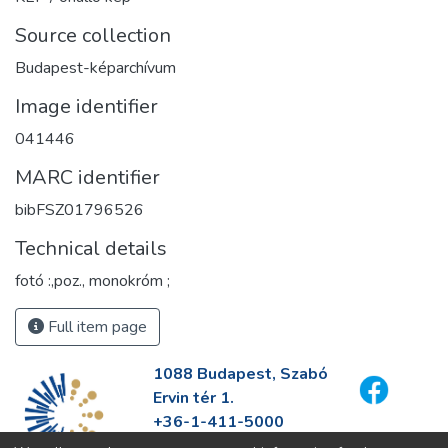
Source collection
Budapest-képarchívum
Image identifier
041446
MARC identifier
bibFSZ01796526
Technical details
fotó :,poz., monokróm ;
Full item page
1088 Budapest, Szabó
Ervin tér 1.
+36-1-411-5000
info@fszek.hu