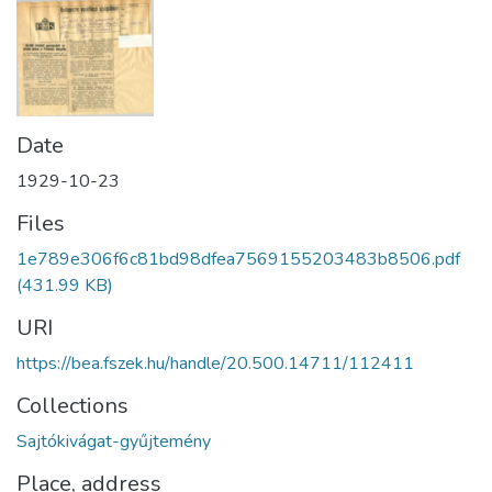
Date
1929-10-23
Files
1e789e306f6c81bd98dfea7569155203483b8506.pdf
(431.99 KB)
URI
https://bea.fszek.hu/handle/20.500.14711/112411
Collections
Sajtókivágat-gyűjtemény
Place, address