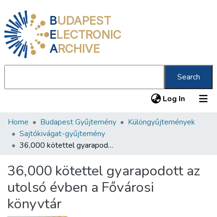
B
UDAPEST
E
LECTRONIC
A
RCHIVE
Search
(current
Log In
Home
Budapest Gyűjtemény
Különgyűjtemények
Communities & Collections
Sajtókivágat-gyűjtemény
All of DSpace
36,000 kötettel gyarapodott az utolsó évben a Fővárosi könyvtár
Statistics
36,000 kötettel gyarapodott az
About us
utolsó évben a Fővárosi
könyvtár