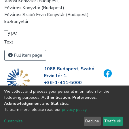
Városi Könyvtár (Budapest)
Fővárosi Könyvtár (Budapest)
Fővárosi Szabó Ervin Könyvtár (Budapest)
közkönyvtár
Type
Text
Full item page
1088 Budapest, Szabó
Ervin tér 1.
+36-1-411-5000
info@fszek.hu
We collect and process your personal information for the
https://fszek.hu
following purposes:
Authentication, Preferences,
Acknowledgement and Statistics
.
To learn more, please read our
privacy policy
.
Customize
Decline
That's ok