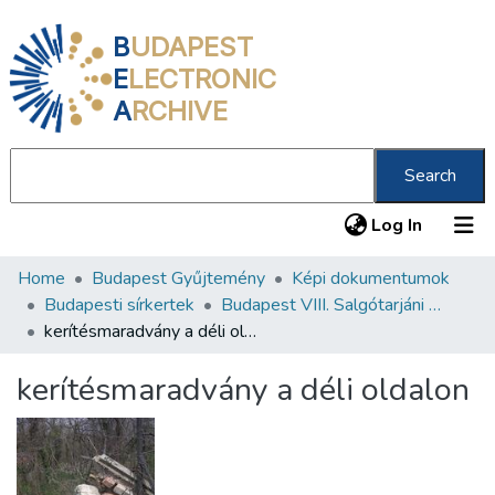
B
UDAPEST
E
LECTRONIC
A
RCHIVE
Search
(current
Log In
Home
Budapest Gyűjtemény
Képi dokumentumok
Communities & Collections
Budapesti sírkertek
Budapest VIII. Salgótarjáni úti Neológ Zsidó Temető
All of DSpace
kerítésmaradvány a déli oldalon
Statistics
kerítésmaradvány a déli oldalon
About us