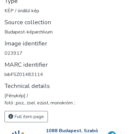
Type
KÉP / önálló kép
Source collection
Budapest-képarchívum
Image identifier
023917
MARC identifier
bibFSZ01483114
Technical details
[Fénykép] /
fotó :,poz., zsel. ezüst, monokróm ;
Full item page
1088 Budapest, Szabó