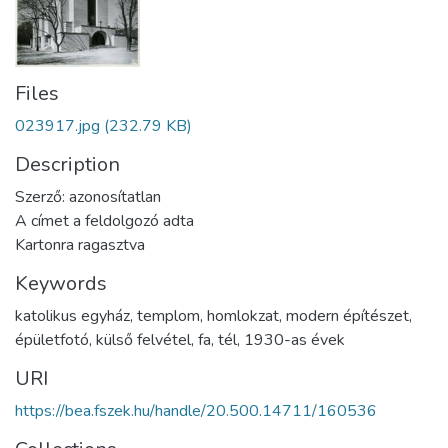
Files
023917.jpg
(232.79 KB)
Description
Szerző: azonosítatlan
A címet a feldolgozó adta
Kartonra ragasztva
Keywords
katolikus egyház
,
templom
,
homlokzat
,
modern építészet
,
épületfotó
,
külső felvétel
,
fa
,
tél
,
1930-as évek
URI
https://bea.fszek.hu/handle/20.500.14711/160536