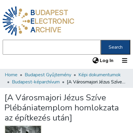
B
UDAPEST
E
LECTRONIC
A
RCHIVE
Search
(current
Log In
Home
Budapest Gyűjtemény
Képi dokumentumok
Communities & Collections
Budapest-képarchívum
[A Városmajori Jézus Szíve Plébániatemplom homlokzata az építkezés után]
All of DSpace
[A Városmajori Jézus Szíve
Statistics
Plébániatemplom homlokzata
About us
az építkezés után]