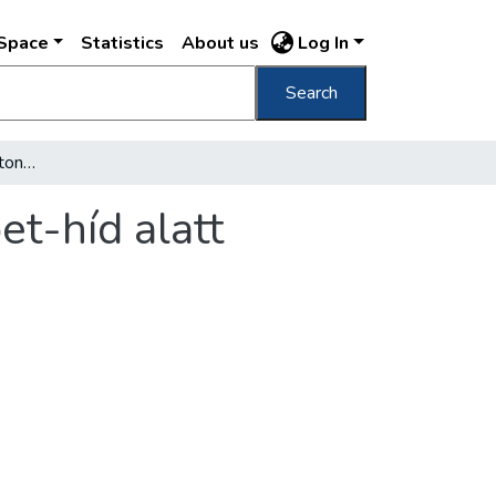
DSpace
Statistics
About us
Log In
Search
Áprilisban elkészül a betonalagút az Erzsébet-híd alatt
et-híd alatt