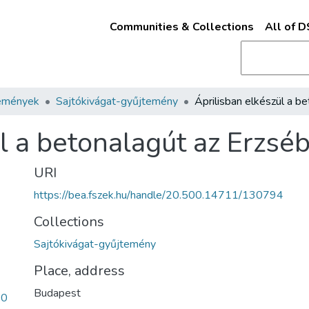
Communities & Collections
All of 
emények
Sajtókivágat-gyűjtemény
l a betonalagút az Erzséb
URI
https://bea.fszek.hu/handle/20.500.14711/130794
Collections
Sajtókivágat-gyűjtemény
Place, address
Budapest
70