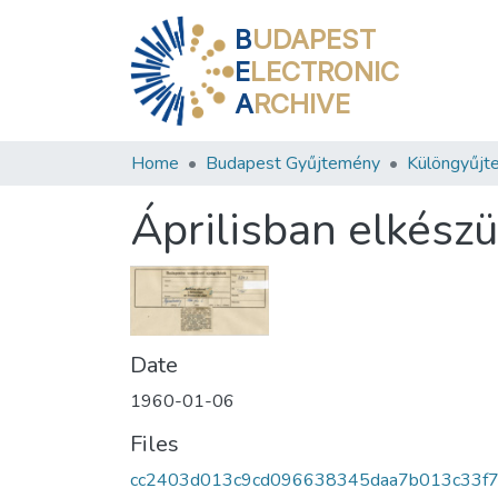
B
UDAPEST
E
LECTRONIC
A
RCHIVE
Home
Budapest Gyűjtemény
Különgyűjt
Áprilisban elkészü
Date
1960-01-06
Files
cc2403d013c9cd096638345daa7b013c33f