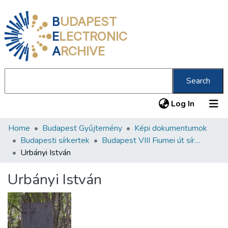
B
UDAPEST
E
LECTRONIC
A
RCHIVE
Search
(current
Log In
Home
Budapest Gyűjtemény
Képi dokumentumok
Communities & Collections
Budapesti sírkertek
Budapest VIII Fiumei út sírkert 3. rész
All of DSpace
Urbányi István
Statistics
Urbányi István
About us