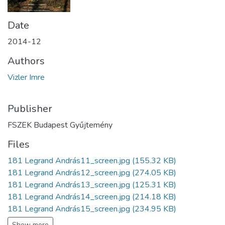
Date
2014-12
Authors
Vizler Imre
Publisher
FSZEK Budapest Gyűjtemény
Files
181 Legrand András11_screen.jpg
(155.32 KB)
181 Legrand András12_screen.jpg
(274.05 KB)
181 Legrand András13_screen.jpg
(125.31 KB)
181 Legrand András14_screen.jpg
(214.18 KB)
181 Legrand András15_screen.jpg
(234.95 KB)
Show more