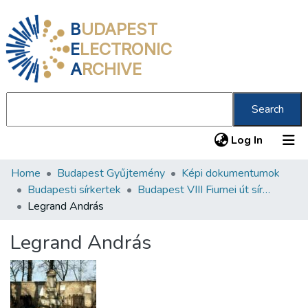
B
UDAPEST
E
LECTRONIC
A
RCHIVE
Search
(current
Log In
Home
Budapest Gyűjtemény
Képi dokumentumok
Communities & Collections
Budapesti sírkertek
Budapest VIII Fiumei út sírkert 3. rész
All of DSpace
Legrand András
Statistics
Legrand András
About us