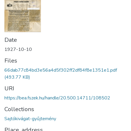
Date
1927-10-10
Files
66dab77c84bd3e56a4d5f302ff2df84f8e1351e1.pdf
(493.77 KB)
URI
https://bea.fszek.hu/handle/20.500.14711/108502
Collections
Sajtókivágat-gyűjtemény
Place, address