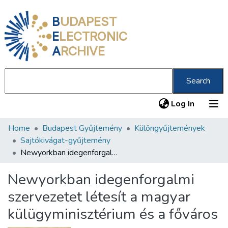
B
UDAPEST
E
LECTRONIC
A
RCHIVE
Search
(current
Log In
Home
Budapest Gyűjtemény
Különgyűjtemények
Communities & Collections
Sajtókivágat-gyűjtemény
All of DSpace
Newyorkban idegenforgalmi szervezetet létesít a magyar külügyminisztérium és a főváros
Statistics
Newyorkban idegenforgalmi
About us
szervezetet létesít a magyar
külügyminisztérium és a főváros