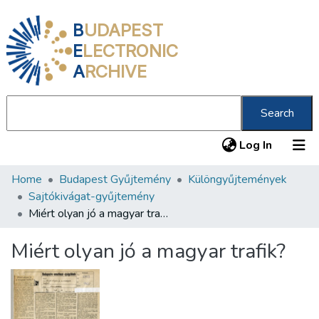
B
UDAPEST
E
LECTRONIC
A
RCHIVE
Search
(current
Log In
Home
Budapest Gyűjtemény
Különgyűjtemények
Communities & Collections
Sajtókivágat-gyűjtemény
All of DSpace
Miért olyan jó a magyar trafik?
Statistics
Miért olyan jó a magyar trafik?
About us