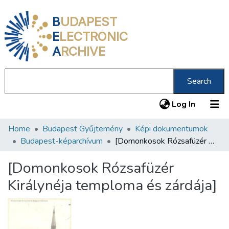
B
UDAPEST
E
LECTRONIC
A
RCHIVE
Search
(current
Log In
Home
Budapest Gyűjtemény
Képi dokumentumok
Communities & Collections
Budapest-képarchívum
[Domonkosok Rózsafüzér Királynéja temploma és zárdája]
All of DSpace
[Domonkosok Rózsafüzér
Statistics
Királynéja temploma és zárdája]
About us