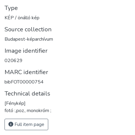
Type
KÉP / önálló kép
Source collection
Budapest-képarchívum
Image identifier
020629
MARC identifier
bibFOT00000754
Technical details
[Fénykép]
fotó :,poz., monokróm ;
Full item page