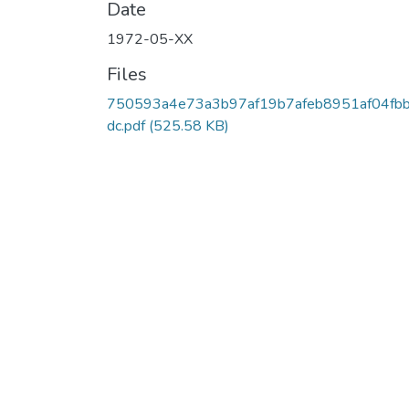
Date
1972-05-XX
Files
750593a4e73a3b97af19b7afeb8951af04fb
dc.pdf
(525.58 KB)