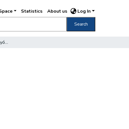
DSpace
Statistics
About us
Log In
Search
Danubius Szálloda-és Gyógyüdülő Vállalat