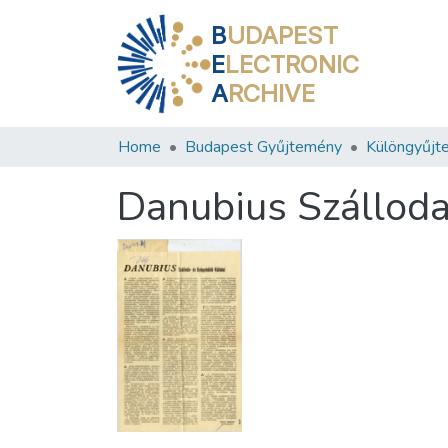
B
UDAPEST
E
LECTRONIC
A
RCHIVE
Home
Budapest Gyűjtemény
Különgyűjt
Danubius Szálloda