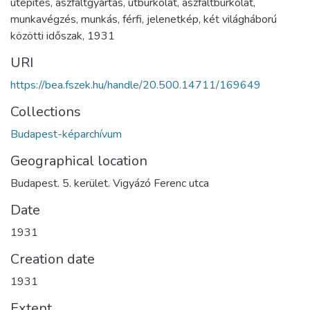
útépítés
,
aszfaltgyártás
,
útburkolat
,
aszfaltburkolat
,
munkavégzés
,
munkás
,
férfi
,
jelenetkép
,
két világháború
közötti időszak
,
1931
URI
https://bea.fszek.hu/handle/20.500.14711/169649
Collections
Budapest-képarchívum
Geographical location
Budapest. 5. kerület. Vigyázó Ferenc utca
Date
1931
Creation date
1931
Extent