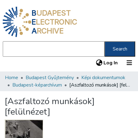
B
UDAPEST
E
LECTRONIC
A
RCHIVE
Search
(current
Log In
Home
Budapest Gyűjtemény
Képi dokumentumok
Communities & Collections
Budapest-képarchívum
[Aszfaltozó munkások] [felülnézet]
All of DSpace
[Aszfaltozó munkások]
Statistics
[felülnézet]
About us