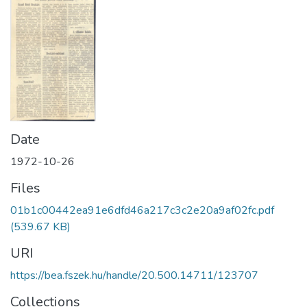
Date
1972-10-26
Files
01b1c00442ea91e6dfd46a217c3c2e20a9af02fc.pdf
(539.67 KB)
URI
https://bea.fszek.hu/handle/20.500.14711/123707
Collections