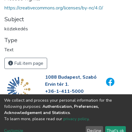
https://creativecommons.org/licenses/by-nc/4.0/
Subject
közlekedés
Type
Text
Full item page
1088 Budapest, Szabó
Ervin tér 1.
+36-1-411-5000
info@fszek.hu
We collect and process your personal information for the
https://fszek.hu
following purposes:
Authentication, Preferences,
Acknowledgement and Statistics
.
To learn more, please read our
privacy policy
.
Customize
Decline
That's ok